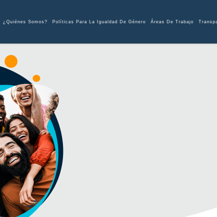
¿Quiénes Somos?
Políticas Para La Igualdad De Género
Áreas De Trabajo
Transp