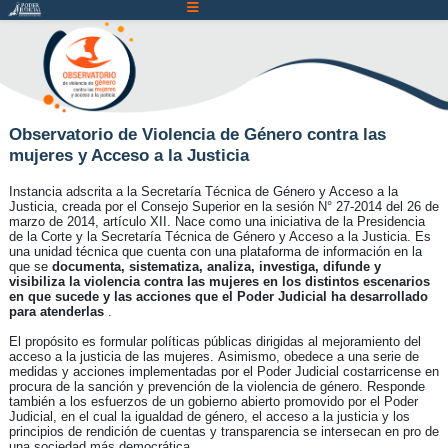
Atención:
Este
sitio
cuenta
con
un
Observatorio de Violencia de Género contra las
mujeres y Acceso a la Justicia
sistema
de
Instancia adscrita a la Secretaría Técnica de Género y Acceso a la
accesibilidad.
Justicia, creada por el Consejo Superior en la sesión N° 27-2014 del 26 de
marzo de 2014, artículo XII. Nace como una iniciativa de la Presidencia
de la Corte y la Secretaría Técnica de Género y Acceso a la Justicia. Es
una unidad técnica que cuenta con una plataforma de información en la
que se
documenta, sistematiza, analiza, investiga, difunde y
visibiliza la violencia contra las mujeres en los distintos escenarios
en que sucede y las acciones que el Poder Judicial ha desarrollado
para atenderlas
.
El propósito es formular políticas públicas dirigidas al mejoramiento del
acceso a la justicia de las mujeres. Asimismo, obedece a una serie de
medidas y acciones implementadas por el Poder Judicial costarricense en
procura de la sanción y prevención de la violencia de género. Responde
también a los esfuerzos de un gobierno abierto promovido por el Poder
Judicial, en el cual la igualdad de género, el acceso a la justicia y los
principios de rendición de cuentas y transparencia se intersecan en pro de
una sociedad más democrática.